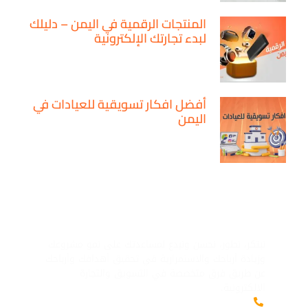
المنتجات الرقمية في اليمن – دليلك
لبدء تجارتك الإلكترونية
أفضل افكار تسويقية للعيادات في
اليمن
ماركيتير لك
نبتكر، نطور، نحسن ونبدع لمساعدتك على نمو مشروعك
وزيادة أرباحك والاستمرارية في تحقيق أهدافك وأرباحك
عن طريق فرق متخصصة في التسويق والتجارة
الالكترونية.
+967777597675