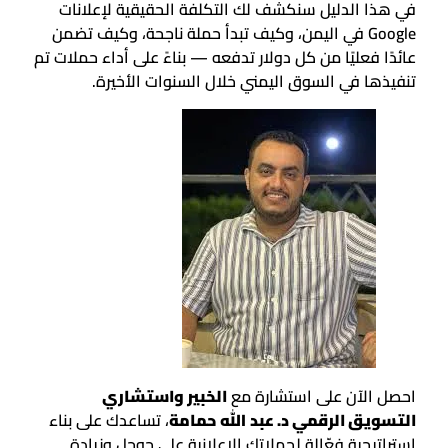
في هذا الدليل سنكشف لك التكلفة الحقيقية لإعلانات
Google في اليمن، وكيف تبدأ حملة ناجحة، وكيف تضمن
عائدًا فعليًا من كل دولار تدفعه — بناءً على أداء حملات تم
تنفيذها في السوق اليمني خلال السنوات الأخيرة.
احصل الآن على استشارة مع
الخبير واستشاري
التسويق الرقمي د. عبد الله حمامة
، تساعدك على بناء
استراتيجية فعّالة لحملاتك الإعلانية على جوجل وزيادة