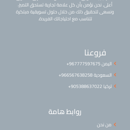
أعلى. نحن نؤمن بأن كل علامة تجارية تستحق التميز،
ونسعى لتحقيق ذلك من خلال حلول تسويقية مبتكرة
تتناسب مع احتياجاتك الفريدة.
فروعنا
اليمن ⁦+967777597675⁩
السعودية 966567638258+
تركيا 905388637022+
روابط هامة
من نحن