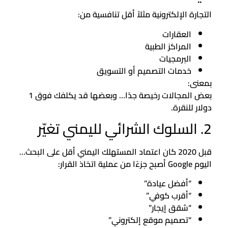
التجارة الإلكترونية مثلاً أقل تنافسية من:
العقارات
المراكز الطبية
البرمجيات
خدمات التصميم أو التسويق
بمعنى:
بعض المجالات رخيصة جدًا… وبعضها قد يكلفك فوق 1
دولار للنقرة.
2. السلوك الشرائي لليمني تغيّر
قبل 2020 كان اعتماد المستهلك اليمني أقل على البحث…
اليوم Google أصبح جزءًا من عملية اتخاذ القرار:
“أفضل عيادة”
“أقرب كوفي”
“شقق إيجار”
“تصميم موقع إلكتروني”