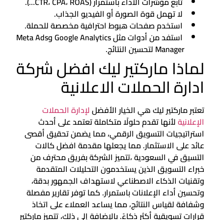
تابع مؤشرات الأداء باستمرار (CTR، CPA، ROAS…).
لا تهمل قوة الصورة أو الفيديو الجذاب.
استخدم صفحات هبوط احترافية مخصصة للحملة.
استفد من أدوات مثل Google Analytics وMeta Ads
Manager لتحسين النتائج.
لماذا ماركتير ليك افضل شركة
ادارة الحملات الاعلانية
تعتبر ماركتير ليك هي الخيار الأفضل
لإدارة الحملات
الإعلانية
لأنها تقدم حلولًا متكاملة تعتمد على أحدث
استراتيجيات التسويق الرقمي، مما يضمن تحقيق أقصى
عائد على الاستثمار. مما يجعلها مقدمة افضل كالات
التسيق في السعودية ،تتميز الشركة بفريق محترف من
خبراء التسويق الذين يستخدمون التحليلات المتقدمة
وتقنيات الذكاء الاصطناعي لاستهداف الجمهور بدقة،
وتحسين أداء الإعلانات باستمرار. كما توفر تقارير مفصلة
وشفافة لقياس النتائج، مما يساعد العملاء على اتخاذ
قرارات تسويقية أكثر ذكاءً. بالإضافة إلى ذلك، تتميز ماركتير