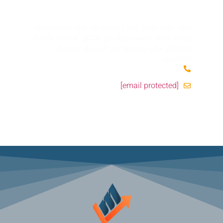
ماركيتير لك
نبتكر، نطور، نحسن ونبدع لمساعدتك على نمو مشروعك
وزيادة أرباحك والاستمرارية في تحقيق أهدافك وأرباحك
عن طريق فرق متخصصة في التسويق والتجارة
الالكترونية.
+967777597675
[email protected]