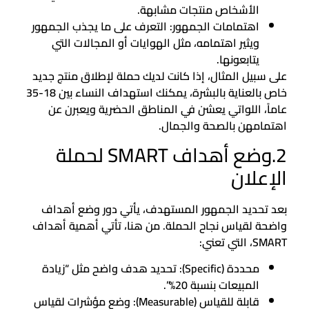
الأشخاص منتجات مشابهة.
اهتمامات الجمهور: التعرف على ما يجذب الجمهور
ويثير اهتمامه، مثل الهوايات أو المجالات التي
يتابعونها.
على سبيل المثال، إذا كانت لديك حملة لإطلاق منتج جديد
خاص بالعناية بالبشرة، يمكنك استهداف النساء بين 18-35
عاماً، اللواتي يعشن في المناطق الحضرية ويعبرن عن
اهتمامهن بالصحة والجمال.
2.وضع أهداف SMART لحملة
الإعلان
بعد تحديد الجمهور المستهدف، يأتي دور وضع أهداف
واضحة لقياس نجاح الحملة. من هنا، تأتي أهمية أهداف
SMART، التي تعني:
محددة (Specific): تحديد هدف واضح مثل “زيادة
المبيعات بنسبة 20%”.
قابلة للقياس (Measurable): وضع مؤشرات لقياس