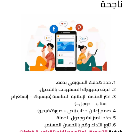
ناجحة
حدد هدفك التسويقي بدقة.
اعرف جمهورك المستهدف بالتفصيل.
اختر المنصة الإعلانية المناسبة (فيسبوك – إنستغرام
– سناب – جوجل…).
صمم إعلان جذاب (نص + صورة/فيديو).
حدّد الميزانية وجدول الحملة.
تابع الأداء وقم بالتحسين المستمر.
كيفية
التسويق لمنتج عبر الانستقرام بـ 9 خطوات