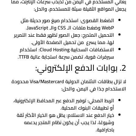
يعاني المستخدم في اليمن من تذبذب سرعات الإنترنت، مما
يجعل المواقع الثقيلة سيئة للمستخدم، والحل:
الضغط القصوى: استخدام صيغ صور حديثة مثل
WebP وضغط ملفات الـ CSS والـ JavaScript.
التحميل المتدرج: جعل الصور تظهر فقط عند التمرير
لها، مما يسرع من تحميل الصفحة الأولى.
الاستضافات السحابية Cloud Hosting: استخدام
سيرفرات قوية، تضمن سرعة استجابة عالية TTFB.
2. بوابات الدفع الإلكتروني:
لا تزال بطاقات الائتمان الدولية Visa/Mastercard محدودة
الاستخدام جدًا في اليمن، والحل:
الربط المحلي: توفير الدفع عبر المحافظ الإلكترونية،
أو تطبيقات البنوك المحلية.
خيار الدفع عند الاستلام: يظل هو الخيار الأكثر ثقة
وشيوعًا، لذا يجب أن يكون نظام المتجر يدعمه
باحترافية.