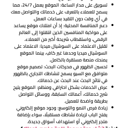
تسويق على مدار الساعة: الموقع يعمل 24/7، مما
يسمح للعملاء بالتعرف على خدماتك والتواصل معك
في أي وقت دون التقيد بساعات العمل.
دعم المنافسة المحلية: إذ أن امتلاك موقع يساعد
على مواكبة المنافسين الذين انتقلوا إلى العالم
الرقمي، واستقطاب شريحة أكبر من العملاء.
تقليل الاعتماد على السوشيال ميديا: الاعتماد على
السوشيال ميديا وحدها غير كافٍ، بينما الموقع
يمنحك منصة مستقرة بالكامل.
تحسين الظهور في محركات البحث: تصميم موقع
متوافق مع السيو يسمح لنشاطك التجاري بالظهور
في نتائج البحث عند البحث عن خدماتك.
عرض الخدمات بشكل احترافي ومنظم: الموقع يتيح
شرح خدماتك، أعمالك السابقة، ووسائل التواصل
بطريقة واضحة للعميل.
زيادة فرص النمو والتوسع: وجود موقع إلكتروني
يفتح الباب لزيادة نشاطك مستقبلًا، سواء بإضافة
متجر إلكتروني أو استهداف أسواق جديدة.