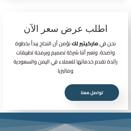
الأداء والأمان
اطلب عرض سعر الآن
أمان التطبيق هو ثقة عملائك بك. نحن نهتم بـ: تحسين الأداء
عبر Caching وLazy Loading. حماية البيانات بالتشفير
نحن في
ماركيتير لك
نؤمن أن النجاح يبدأ بخطوة
واستخدام واجهات APIs آمنة. الالتزام بالمعايير العالمية مثل
واضحة. وتعبر أننا شركة تصميم وبرمجة تطبيقات
GDPR لضمان الخصوصية.
رائدة تقدم خدماتها للعملاء في اليمن والسعودية
وماليزيا
تواصل معنا