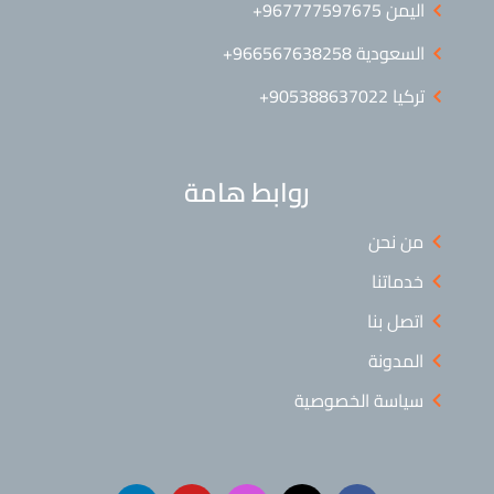
اليمن ⁦+967777597675⁩
السعودية 966567638258+
تركيا 905388637022+
روابط هامة
من نحن
خدماتنا
اتصل بنا
المدونة
سياسة الخصوصية