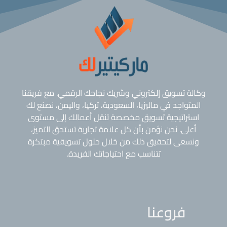
وكالة تسويق إلكتروني وشريك نجاحك الرقمي. مع فريقنا
المتواجد في ماليزيا، السعودية، تركيا، واليمن، نصنع لك
استراتيجية تسويق مخصصة تنقل أعمالك إلى مستوى
أعلى. نحن نؤمن بأن كل علامة تجارية تستحق التميز،
ونسعى لتحقيق ذلك من خلال حلول تسويقية مبتكرة
تتناسب مع احتياجاتك الفريدة.
فروعنا