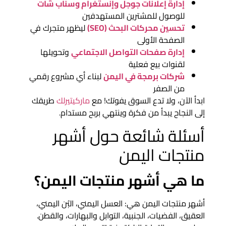
إدارة إعلانات جوجل وإنستغرام وسناب شات
للوصول للمشترين المستهدفين
تحسين محركات البحث (SEO)
ليظهر متجرك في
الصفحة الأولى
إدارة صفحات التواصل الاجتماعي
وتحويلها
لقنوات بيع فعلية
شركات برمجة في اليمن
لبناء أي مشروع رقمي
من الصفر
ابدأ الآن، ولا تدع السوق يفوتك! مع
ماركيتيرلك
طريقك
إلى النجاح يبدأ من فكرة وينتهي بربح مستدام.
أسئلة شائعة حول أشهر
منتجات اليمن
ما هي أشهر منتجات اليمن؟
أشهر منتجات اليمن هي: العسل اليمني، البُن اليمني،
العقيق، الفضيات، الجنبية، التوابل والبهارات، والقطن.