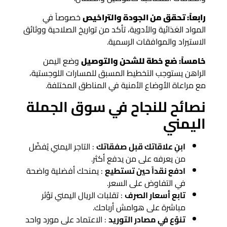
رابعاً: تحقق من الجودة والتراخيص
خصوصاً في
المواد الغذائية والأدوية، تأكد من تواريخ الصلاحية ووثائق
الاستيراد والموافقات الرسمية.
خامساً: ضع خطة للشحن والتوصيل
وضع اليمن
الراهن يستوجب التخطيط المسبق للمسارات اللوجستية،
مع مراعاة الأوضاع الأمنية في المناطق المختلفة.
نصائح للنجاح في سوق الجملة
اليمني
ابنِ علاقاتك قبل صفقاتك
: التاجر اليمني يُفضّل
من يعرفه على من يدفع أكثر.
ادفع نقداً حين تستطيع
: يمنحك أفضلية واضحة
في التفاوض على السعر.
تابع أسعار الصرف
: تقلبات الريال اليمني تؤثر
مباشرة على هوامش أرباحك.
تنوّع في مصادر التوريد
: الاعتماد على مورد واحد