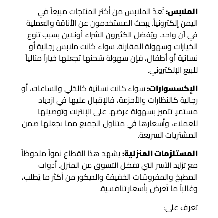
الملابس:
تُعدّ الملابس من أكثر المنتجات مبيعاً في
اليمن إلكترونياً. يبحث المستخدمون عن الأناقة والعملية
في آن واحد، ويُفضل الكثيرون الشراء أونلاين بسبب تنوع
الخيارات وسهولة المقارنة. سواء كانت ملابس رجالية أو
نسائية أو أطفال، فإن سهولة شحنها تجعلها خياراً مثالياً
للبيع الإلكتروني.
الإكسسوارات:
سواء كانت نسائية كالحُلي والساعات، أو
رجالية كالنظارات والأحزمة، فالإقبال عليها في ازدياد
مستمر. تتميز بسهولة عرضها على الإنترنت وتوصيلها
للعملاء، وأسعارها في متناول الجميع مما يجعلها ضمن
المشتريات السريعة.
المستلزمات المنزلية:
يشهد هذا القطاع نمواً ملحوظاً
مع تزايد الأسر التي تفضل التسوق من المنزل. أدوات
المطبخ والمفروشات الخفيفة والديكور من أكثر ما يُطلب،
وغالباً ما تُعرض بأسعار تنافسية.
تعرف على: