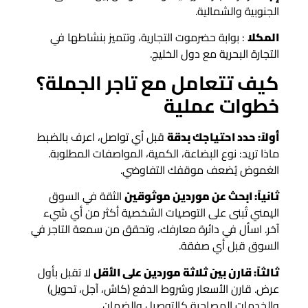
الجنوبية والشمالية.
المكلا
: بوابة حضرموت التجارية، وتتميز بنشاطها في
التجارة البحرية مع دول الخليج.
كيف تتعامل مع تاجر الجملة؟
خطوات عملية
أولاً: حدد احتياجك بدقة
قبل أي تواصل، اعرف بالضبط
ماذا تريد: نوع البضاعة، الكمية، المواصفات المطلوبة.
الغموض يُضعف موقفك التفاوضي.
ثانياً: ابحث عن موردين موثوقين
الثقة في السوق
اليمني تُبنى على التوصيات الشخصية أكثر من أي شيء
آخر. اسأل في دائرة معارفك، وتحقق من سمعة التاجر في
السوق قبل أي صفقة.
ثالثاً: قارن بين ثلاثة موردين على الأقل
لا تقبل بأول
عرض. قارن الأسعار وشروط الدفع (كاش، آجل، تحويل)
والخدمات المصاحبة كالتوصيل والضمان.