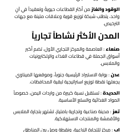
الوقود والغاز
من أكثر القطاعات حيويةً وتعقيداً في آنٍ
واحد، يتطلب شبكة توزيع قوية وعلاقات متينة مع جهات
الترخيص.
المدن الأكثر نشاطاً تجارياً
صنعاء
: العاصمة والمركز التجاري الأول، تضم أكبر
أسواق الجملة في قطاعات الغذاء والإلكترونيات
والملابس.
عدن
: بوابة الاستيراد الرئيسية جنوباً، وموقعها الميناوي
يجعلها نقطة توزيع استراتيجية لبقية المحافظات.
الحديدة
: تستقبل نسبة كبيرة من واردات اليمن، خصوصاً
المواد الغذائية والسلع الأساسية.
تعز
: مدينة صناعية وتجارية بامتياز، تشتهر بتجارة الملابس
والأقمشة والمنتجات الاستهلاكية.
إب
: مركز للتجارة الزراعية، ونقطة وصل بين المناطق