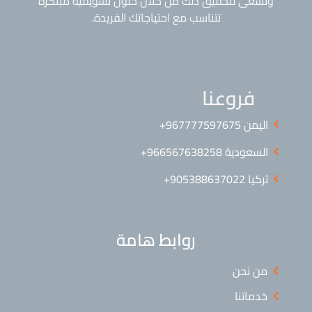
ونسعى لتحقيق ذلك من خلال حلول تسويقية مبتكرة
تتناسب مع احتياجاتك الفريدة.
فروعنا
اليمن ⁦+967777597675⁩
السعودية 966567638258+
تركيا 905388637022+
روابط هامة
من نحن
خدماتنا