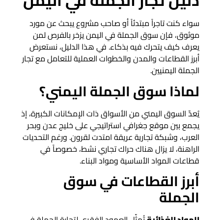
دليل تجار الجملة في اليمن
سواء كنت تاجراً مبتدئاً أو صاحب مشروع يبحث عن مورد
موثوق، فإن سوق الجملة في اليمن يزخر بالفرص لمن
يعرف كيف يتحرك فيه بذكاء. في هذا الدليل، نستعرض
أبرز القطاعات والمدن والخطوات العملية للتعامل مع تجار
الجملة اليمنيين.
لماذا سوق الجملة اليمني؟
يُعدّ السوق اليمني من الأسواق ذات الإمكانات الكبيرة، إذ
يجمع بين موقع جغرافي استراتيجي على خليج عدن وبحر
العرب، وشبكة تجارية عريقة امتدت لقرون. ورغم التحديات
الراهنة، لا يزال هناك حراك تجاري نشط، خصوصاً في
قطاعات المواد الأساسية ومواد البناء.
أبرز القطاعات في سوق
الجملة
المواد الغذائية
تُمثّل العمود الفقري لتجارة الجملة في