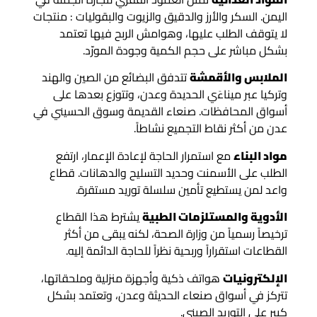
اليمن. السكر والأرز والدقيق والزيوت والبقوليات : منتجات
لا يتوقف الطلب عليها، وهوامش الربح فيها تعتمد
بشكل مباشر على حجم الكمية وجودة المورّد.
الملابس والأقمشة
تتدفق البضائع من الصين والهند
وتركيا عبر ميناءَي الحديدة وعدن، وتتوزع بعدها على
أسواق المحافظات. صنعاء القديمة وسوق الحسيني في
عدن من أكثر نقاط التجميع نشاطاً.
مواد البناء
مع استمرار الحاجة لإعادة الإعمار، ارتفع
الطلب على الأسمنت وحديد التسليح والدهانات. قطاع
واعد لمن يستطيع تأمين سلسلة توريد مستقرة.
الأدوية والمستلزمات الطبية
يشترط هذا القطاع
ترخيصاً رسمياً من وزارة الصحة، لكنه يبقى من أكثر
القطاعات استقراراً وربحية نظراً للحاجة الدائمة إليه.
الإلكترونيات
هواتف ذكية وأجهزة منزلية وملحقاتها،
تتركز في أسواق صنعاء الحديثة وعدن، وتعتمد بشكل
كبير على التوريد الصيني.