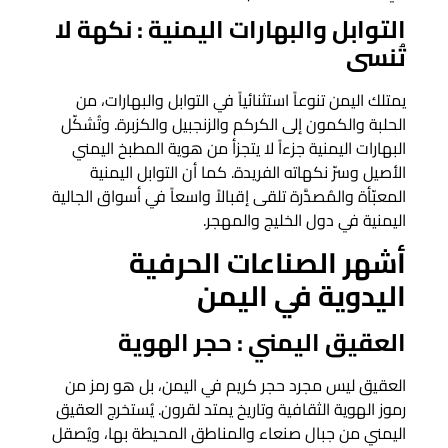
التوابل والبهارات اليمنية : نكهة لا
تُنسى
يمتلك اليمن تنوعاً استثنائياً في التوابل والبهارات، من
الحلبة والكمون إلى الكركم والزنجبيل والكزبرة. وتُشكّل
البهارات اليمنية جزءاً لا يتجزأ من هوية المطبخ اليمني
الأصيل وسرّ نكهاته الفريدة. كما أن التوابل اليمنية
المعبّأة والمُصدَّرة تلقى إقبالاً واسعاً في أسواق الجالية
اليمنية في دول الخليج والمهجر.
أشهر الصناعات الحرفية
اليدوية في اليمن
العقيق اليمني : حجر الهوية
العقيق ليس مجرد حجر كريم في اليمن، بل هو رمز من
رموز الهوية الثقافية وتاريخ يمتد لقرون. يُستخرج العقيق
اليمني من جبال صنعاء والمناطق المحيطة بها، ويُصقل