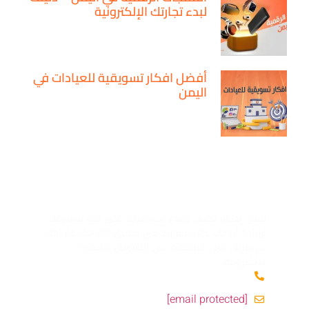
لبدء تجارتك الإلكترونية
أفضل افكار تسويقية للعيادات في
اليمن
ماركيتير لك
نبتكر، نطور، نحسن ونبدع لمساعدتك على نمو مشروعك
وزيادة أرباحك والاستمرارية في تحقيق أهدافك وأرباحك
عن طريق فرق متخصصة في التسويق والتجارة
الالكترونية.
+967777597675
[email protected]