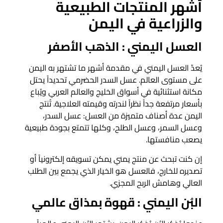
أشهر المنتجات الطبيعية
والزراعية في اليمن
العسل اليمني : الذهب الأصفر
يُعدّ العسل اليمني في مقدمة أشهر ما تشتهر به اليمن
على مستوى العالم. عسل السدر الحضرمي تحديداً يحتل
مكانة استثنائية في أسواق الخليج والعالم العربي ويُباع
بأسعار مرتفعة جداً نظراً لندرته وقيمته العلاجية. تُنتج
اليمن عدة أصناف متميزة من العسل: عسل السدر،
وعسل السمر، وعسل الطلح، وكلها تتمتع بجودة طبيعية
يصعب منافستها.
إن كنت تبحث عن منتج يمني يمكن تسويقه إلكترونياً أو
تصديره للخارج، فالعسل هو الخيار الذي يجمع بين الطلب
العالي وهامش الربح المجزي.
البُن اليمني : قهوة بمذاق عالمي