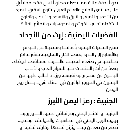
يدوياً بدقة عالية مما يجعله مطلوباً ليس فقط محلياً بل
على مستوى الخليج والعالم العربي. يتنوع العقيق اليمني
بين الأحمر والتمري والأزرق والأسود والأبيض، وتتراوح
استخداماته بين الخواتم والمجوهرات والتمائم التراثية.
الفضيات اليمنية : إرث من الأجداد
تتميز الفضيات اليمنية بأصالتها وتنوعها؛ من الخواتم
والأساور إلى الحروز وقطع الحُلي التقليدية. تنتشر مراكز
صناعتها في صنعاء القديمة والحديدة ومحافظة البيضاء،
وتُعدّ من أكثر المنتجات جذباً للسياح العرب والأجانب
الباحثين عن قطع تراثية نفيسة. ويزداد الطلب عليها من
اليمنيين في المهجر الراغبين في اقتناء شيء يحمل روح
الوطن.
الجنبية : رمز اليمن الأبرز
الجنبية أو الخنجر اليمني رمز ثقافي عميق الجذور يرتبط
بهوية الرجل اليمني في المناسبات والمواقف الرسمية.
تُصنع من معادن جيدة ويُزيَّن غمدها بزخارف فضية أو