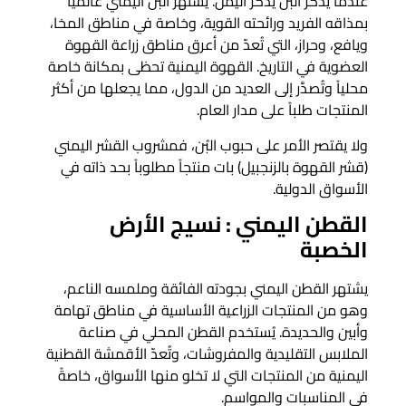
عندما يُذكر البُن يُذكر اليمن. يشتهر البُن اليمني عالمياً
بمذاقه الفريد ورائحته القوية، وخاصة في مناطق المخا،
ويافع، وحراز، التي تُعدّ من أعرق مناطق زراعة القهوة
العضوية في التاريخ. القهوة اليمنية تحظى بمكانة خاصة
محلياً وتُصدَّر إلى العديد من الدول، مما يجعلها من أكثر
المنتجات طلباً على مدار العام.
ولا يقتصر الأمر على حبوب البُن، فمشروب القشر اليمني
(قشر القهوة بالزنجبيل) بات منتجاً مطلوباً بحد ذاته في
الأسواق الدولية.
القطن اليمني : نسيج الأرض
الخصبة
يشتهر القطن اليمني بجودته الفائقة وملمسه الناعم،
وهو من المنتجات الزراعية الأساسية في مناطق تهامة
وأبين والحديدة. يُستخدم القطن المحلي في صناعة
الملابس التقليدية والمفروشات، وتُعدّ الأقمشة القطنية
اليمنية من المنتجات التي لا تخلو منها الأسواق، خاصةً
في المناسبات والمواسم.