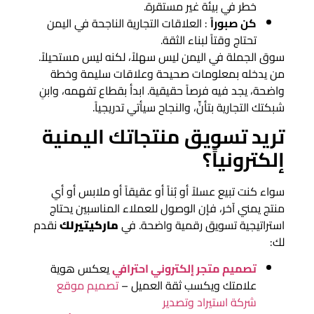
خطر في بيئة غير مستقرة.
كن صبوراً
: العلاقات التجارية الناجحة في اليمن
تحتاج وقتاً لبناء الثقة.
سوق الجملة في اليمن ليس سهلاً، لكنه ليس مستحيلاً.
من يدخله بمعلومات صحيحة وعلاقات سليمة وخطة
واضحة، يجد فيه فرصاً حقيقية. ابدأ بقطاع تفهمه، وابنِ
شبكتك التجارية بتأنٍّ، والنجاح سيأتي تدريجياً.
تريد تسويق منتجاتك اليمنية
إلكترونياً؟
سواء كنت تبيع عسلاً أو بُناً أو عقيقاً أو ملابس أو أي
منتج يمني آخر، فإن الوصول للعملاء المناسبين يحتاج
استراتيجية تسويق رقمية واضحة. في
ماركيتيرلك
نقدم
لك:
تصميم متجر إلكتروني احترافي
يعكس هوية
علامتك ويكسب ثقة العميل –
تصميم موقع
شركة استيراد وتصدير