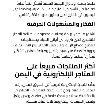
جلدية بديعة. ولا تزال الجنبية اليمنية تُشكّل طلباً تجارياً
حقيقياً في الأسواق التقليدية والإلكترونية، وخاصة لدى
اليمنيين في الخارج الذين يبحثون عنها كتذكار ثقافي.
الفخار والمشغولات الحرفية
تشتهر مناطق تهامة وصنعاء وحضرموت بصناعة الفخار
التقليدي الذي يتراوح بين أواني المياه ومستلزمات
المطبخ وقطع الزينة. وإلى جانب الفخار، تزخر اليمن بحرف
يدوية متعددة من نسيج وتطريز وصياغة معادن، تُشكّل
معاً إرثاً صناعياً وثقافياً فريداً.
أكثر المنتجات مبيعاً على
المتاجر الإلكترونية في اليمن
بدأت التجارة الإلكترونية تدريجياً في السوق اليمني، رغم
التحديات التقنية. ومع ذلك، نجحت العديد من المتاجر في
بناء قاعدة عملاء واسعة خاصة في صنعاء وعدن وتعز.
وتتصدر المبيعات الإلكترونية ثلاث فئات رئيسية: