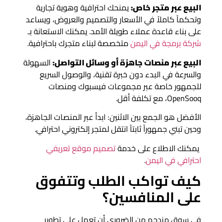
البيع عبر متجر خاص:
يمنحك احترافية وهوية تجارية
وتحكماً كاملاً في الأسعار والتصميم والعروض، ويساعد
على بناء قاعدة عملاء طويلة الأمد. يمكنك الاستعانة بـ
شركة برمجة في اليمن
متخصصة لبناء متجرك باحترافية.
البيع عبر منصات جاهزة أو وسائل التواصل:
السهولة
والسرعة في البدء دون خبرة تقنية، والوصول السريع
للجمهور خاصة عبر مجموعات فيسبوك ومنصات
OpenSooq، مع تكلفة أقل.
الأفضل هو الجمع بين الاثنين: ابدأ عبر المنصات الجاهزة،
وحين تبني جمهوراً ثابتاً انتقل لمتجر إلكتروني احترافي.
يمكنك الاطلاع على خدمة
تصميم موقع تعريفي
احترافي في اليمن
.
كيف تواكب الطلب وتتفوق
على المنافسين؟
في سوق مزدحم من الضروري أن تعمل على تطوير