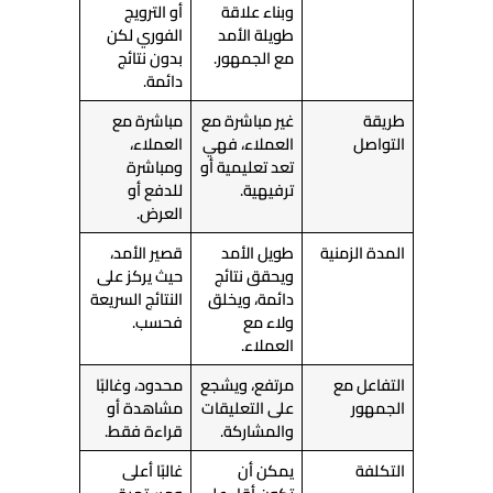
وبناء علاقة
أو الترويج
طويلة الأمد
الفوري لكن
مع الجمهور.
بدون نتائج
دائمة.
طريقة
غير مباشرة مع
مباشرة مع
التواصل
العملاء، فهي
العملاء،
تعد تعليمية أو
ومباشرة
ترفيهية.
للدفع أو
العرض.
المدة الزمنية
طويل الأمد
قصير الأمد،
ويحقق نتائج
حيث يركز على
دائمة، ويخلق
النتائج السريعة
ولاء مع
فحسب.
العملاء.
التفاعل مع
مرتفع، ويشجع
محدود، وغالبًا
الجمهور
على التعليقات
مشاهدة أو
والمشاركة.
قراءة فقط.
التكلفة
يمكن أن
غالبًا أعلى