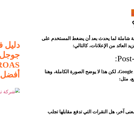
ن
ط جوجل أدز مع GA4Link Google Ads to Analytics 4 رؤية شاملة لما يحدث بعد أن يضغط المستخدم على
دليل 
د العائد من الإعلانات، كالتالي:
عند تشغيل حملات إعلانية، قد ترى عدد النقرات مرتفعًا داخل Google Ads، لكن هذا لا يوضح الصورة الكاملة، وهنا
أفضل
نى آخر، هل النقرات التي تدفع مقابلها تجلب