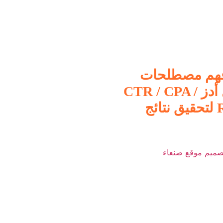
فهم مصطلحات
جوجل أدز CTR / CPA /
ROAS لتحقيق نتائج