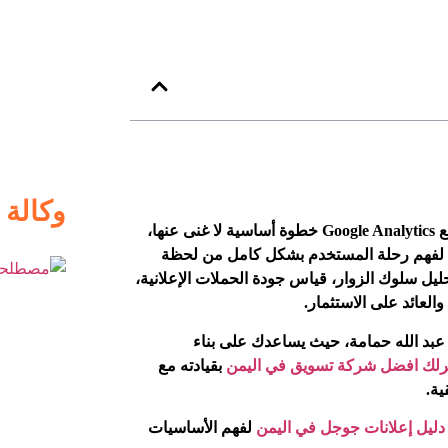
وكالة
مع تحديثات التسويق الرقمي المستمرة، أصبح ربط Google Ads مع Google Analytics خطوة أساسية لا غنى عنها،
فهو يضمن التكامل بين أداة Google Ads وأداة Google Analytics 4 لفهم رحلة المستخدم بشكل كامل من لحظة
ليل سلوك الزوار، قياس جودة الحملات الإعلانية،
والعائد على الاستثمار.
بد الله حمامة
، حيث يساعدك على بناء
رلك افضل شركة تسويق في اليمن
بقيادته مع
ية.
دليل إعلانات جوجل في اليمن
لفهم الأساسيات