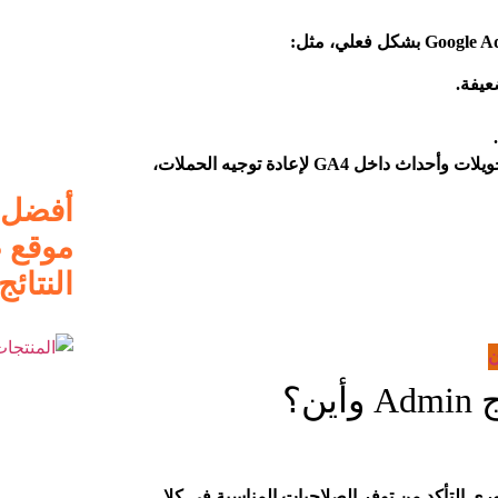
عيفة.
كما يتيح ربط Google Ads مع Google Analytics استخدام بيانات تحويلات وأحداث داخل GA4 لإعادة توجيه الحملات،
أفضل 
موقع ص
النتائج ف
ن
ن؟
Google  مع Google Analytics 4، من الضروري التأكد من توفر الصلاحيات المناسبة في كلا