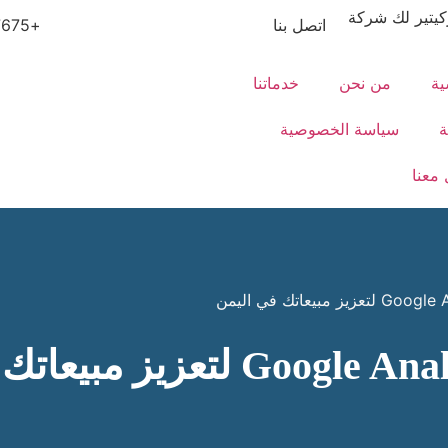
يتير لك شركة
اتصل بنا
+967777597675
ية
من نحن
خدماتنا
ة
سياسة الخصوصية
معنا