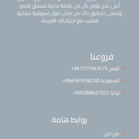
أعلى. نحن نؤمن بأن كل علامة تجارية تستحق التميز،
ونسعى لتحقيق ذلك من خلال حلول تسويقية مبتكرة
تتناسب مع احتياجاتك الفريدة.
فروعنا
اليمن ⁦+967777597675⁩
السعودية 966567638258+
تركيا 905388637022+
روابط هامة
من نحن