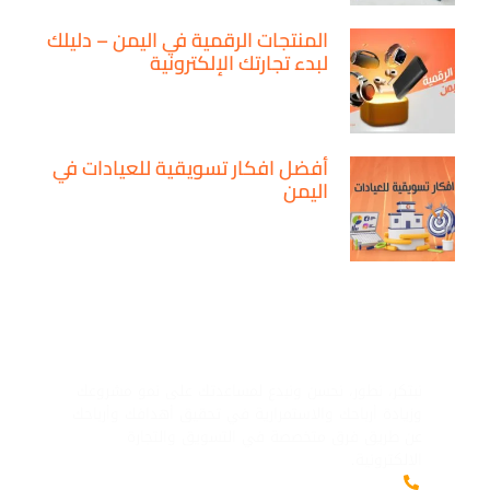
المنتجات الرقمية في اليمن – دليلك
لبدء تجارتك الإلكترونية
أفضل افكار تسويقية للعيادات في
اليمن
ماركيتير لك
نبتكر، نطور، نحسن ونبدع لمساعدتك على نمو مشروعك
وزيادة أرباحك والاستمرارية في تحقيق أهدافك وأرباحك
عن طريق فرق متخصصة في التسويق والتجارة
الالكترونية.
+967777597675