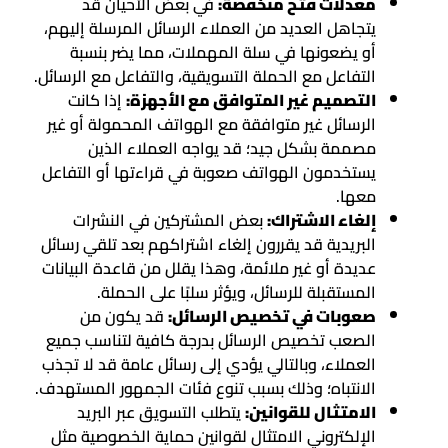
معدلات فتح منخفضة:
في بعض الأحيان قد
يتجاهل العديد من العملاء الرسائل المرسلة إليهم،
أو يضعونها في سلة المهملات، مما يضر بنسبة
التفاعل مع الحملة التسويقية، والتفاعل مع الرسائل.
التصميم غير المتوافق مع الأجهزة:
إذا كانت
الرسائل غير متوافقة مع الهواتف المحمولة أو غير
مصممة بشكل جيد؛ قد يواجه العملاء الذين
يستخدمون الهواتف صعوبة في قراءتها أو التفاعل
معها.
إلغاء الاشتراك:
بعض المشتركين في النشرات
البريدية قد يقررون إلغاء اشتراكهم بعد تلقي رسائل
عديدة أو غير ملائمة، وهذا يقلل من قاعدة البيانات
المستقبلة للرسائل، ويؤثر سلبًا على الحملة.
صعوبات في تخصيص الرسائل:
قد يكون من
الصعب تخصيص الرسائل بدرجة كافية لتناسب جميع
العملاء، وبالتالي يؤدي إلى رسائل عامة قد لا تجذب
الانتباه؛ وذلك بسبب تنوع فئات الجمهور المستهدف.
الامتثال للقوانين:
يتطلب التسويق عبر البريد
الإلكتروني الامتثال لقوانين حماية الخصوصية مثل