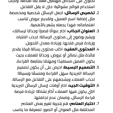
تحتوي على أشخاص مهتمين فعلاً بما تقدمه، وتجنب
استخدام قوائم عشوائية؛ حتى لا يقل التفاعل.
تخصيص الرسائل:
اجعل الرسائل شخصية ومخصصة
مثل إضافة اسم العميل، وتقديم عروض تناسب
اهتماماته؛ فهذا يجعله يشعر بالأهمية.
العنوان الجذاب:
اختر عنوانًا قصيرًا وجذابًا لرسالتك،
ويشير بوضوح إلى محتوى الرسالة؛ لجذب الانتباه
وزيادة فرص فتحها، وزيادة معدل التحويل.
المحتوى المفيد:
اكتب محتوى رسالة قيمًا يقدم
فائدة مثل نصائح أو عروض، وجذابًا للعملاء بحيث
يكون العميل مستفيدًا ومهتمًا بمتابعة القراءة.
التصميم البسيط:
احرص على أن يكون تصميم
الرسالة البريدية سهل القراءة ومنسقًا وبسيطًا؛
لجذب العملاء ويشجعهم على التفاعل مع الرسالة.
التوقيت الجيد:
اختر أوقات إرسال الرسائل البريدية
التي يكون فيها العملاء أكثر نشاطًا؛ لزيادة فرصة
قراءة الرسائل، وضمان عدم تجاهلها.
اختبار العناصر:
قم بتجربة تغيير بعض العناصر
المختلفة مثل العنوان أو الصور؛ لمعرفة ما يناسب