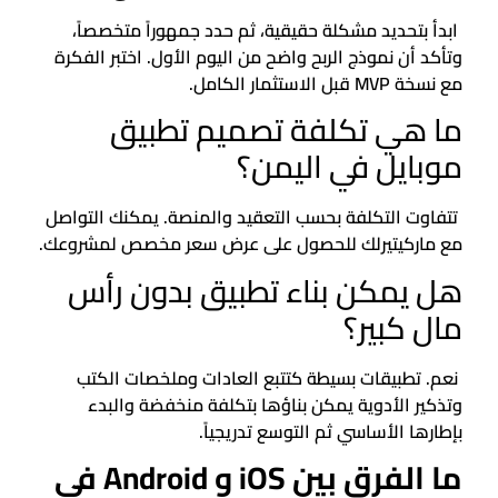
ابدأ بتحديد مشكلة حقيقية، ثم حدد جمهوراً متخصصاً،
وتأكد أن نموذج الربح واضح من اليوم الأول. اختبر الفكرة
مع نسخة MVP قبل الاستثمار الكامل.
ما هي تكلفة تصميم تطبيق
موبايل في اليمن؟
تتفاوت التكلفة بحسب التعقيد والمنصة. يمكنك التواصل
مع ماركيتيرلك للحصول على عرض سعر مخصص لمشروعك.
هل يمكن بناء تطبيق بدون رأس
مال كبير؟
نعم. تطبيقات بسيطة كتتبع العادات وملخصات الكتب
وتذكير الأدوية يمكن بناؤها بتكلفة منخفضة والبدء
بإطارها الأساسي ثم التوسع تدريجياً.
ما الفرق بين iOS و Android في