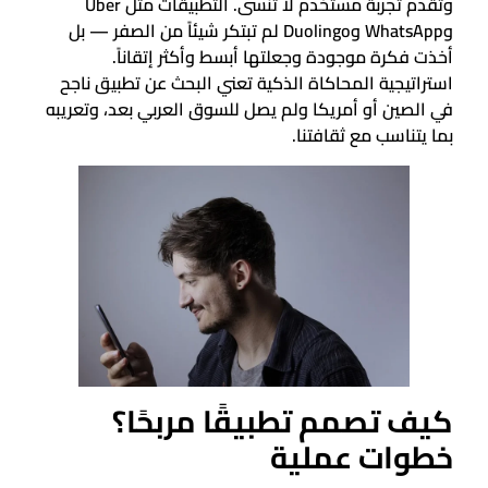
وتقدم تجربة مستخدم لا تُنسى. التطبيقات مثل Uber
وWhatsApp وDuolingo لم تبتكر شيئاً من الصفر — بل
أخذت فكرة موجودة وجعلتها أبسط وأكثر إتقاناً.
استراتيجية المحاكاة الذكية تعني البحث عن تطبيق ناجح
في الصين أو أمريكا ولم يصل للسوق العربي بعد، وتعريبه
بما يتناسب مع ثقافتنا.
كيف تصمم تطبيقًا مربحًا؟
خطوات عملية