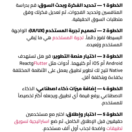
الخطوة 1 — تحديد الفكرة وبحث السوق:
قم بدراسة
المنافسين وتحديد الفجوات، ثم تعديل فكرتك وفق
متطلبات السوق الحقيقية.
الخطوة 2 — تصميم تجربة المستخدم (UI/UX):
الواجهة
البسيطة تفوز دائماً.
تجربة المستخدم
هي ما يُبقي
المستخدم ويُعيده.
الخطوة 3 — اختيار منصة التطوير:
قرر هل تستهدف
Android أم iOS أم كليهما. أدوات مثل
Flutter
وReact
Native تتيح لك تطوير تطبيق يعمل على الأنظمة المختلفة
بكفاءة وبتكلفة أقل.
الخطوة 4 — إضافة ميزات ذكاء اصطناعي:
الذكاء
الاصطناعي يرفع قيمة أي تطبيق ويجعله أكثر تخصيصاً
للمستخدم.
الخطوة 5 — اختبار وإطلاق:
اختبر مع مستخدمين
حقيقيين قبل الإطلاق الكامل، ثم ضع
استراتيجية تسويق
تطبيقات
واضحة لجذب أول ألف مستخدم.