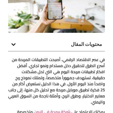
محتويات المقال
في عصر الاقتصاد الرقمي، أصبحت التطبيقات المربحة من
أسرع الطرق لتحقيق دخل مستدام ونمو تجاري. أفضل
افكار تطبيقات مربحة اليوم هي التي تحل مشكلات
حقيقية، تستهدف جمهوراً متخصصاً، وتمتلك نموذج ربح
واضحاً منذ اليوم الأول. في هذا الدليل نستعرض أكثر من
25 فكرة تطبيق موبايل مربحة مع تحليل كل منها، إلى جانب
معايير الاختيار، وطرق الربح، وأمثلة ناجحة من السوق العربي
واليمني.
يمكنك الاعتماد على
شركة برمجة في اليمن
متخصصة