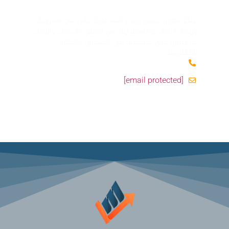
نبتكر، نطور، نحسن ونبدع لمساعدتك على نمو مشروعك
وزيادة أرباحك والاستمرارية في تحقيق أهدافك وأرباحك
عن طريق فرق متخصصة في التسويق والتجارة
الالكترونية.
+967777597675
[email protected]