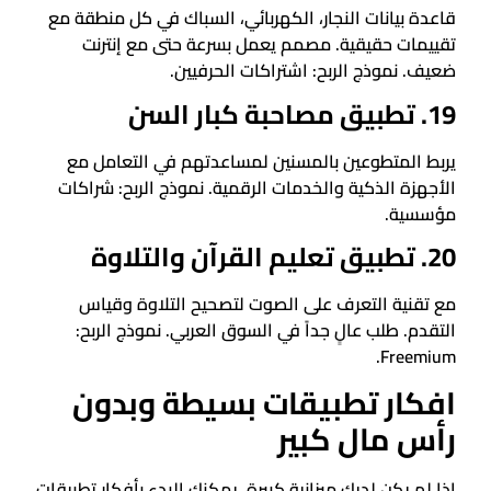
قاعدة بيانات النجار، الكهربائي، السباك في كل منطقة مع
تقييمات حقيقية. مصمم يعمل بسرعة حتى مع إنترنت
ضعيف. نموذج الربح: اشتراكات الحرفيين.
19. تطبيق مصاحبة كبار السن
يربط المتطوعين بالمسنين لمساعدتهم في التعامل مع
الأجهزة الذكية والخدمات الرقمية. نموذج الربح: شراكات
مؤسسية.
20. تطبيق تعليم القرآن والتلاوة
مع تقنية التعرف على الصوت لتصحيح التلاوة وقياس
التقدم. طلب عالٍ جداً في السوق العربي. نموذج الربح:
Freemium.
افكار تطبيقات بسيطة وبدون
رأس مال كبير
إذا لم يكن لديك ميزانية كبيرة، يمكنك البدء بأفكار تطبيقات