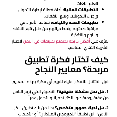
لتعلم اللغات.
التطبيقات المالية:
أداة فعالة لإدارة الأموال
وإجراء التحويلات وتتبع النفقات.
تطبيقات الصحة واللياقة:
تساعد الأفراد في
مراقبة صحتهم ونمط حياتهم من خلال تتبع النشاط
والنوم والتغذية.
تعرّف على
أفضل شركة تصميم تطبيقات في اليمن
لاختيار
الشريك التقني المناسب.
كيف تختار فكرة تطبيق
مربحة؟ معايير النجاح
قبل الانتقال للأفكار، عليك تقييم أي فكرة بهذه المعايير:
1. هل تحل مشكلة حقيقية؟
التطبيق الذي يُريح الناس
من عقبة يومية هو الأكثر تحميلاً والأطول عمراً.
2. هل لديك جمهور متخصص؟
بدلاً من بناء تطبيق “لكل
الناس”، ابنِ تطبيقاً “للمبرمجين المبتدئين” أو “لأصحاب